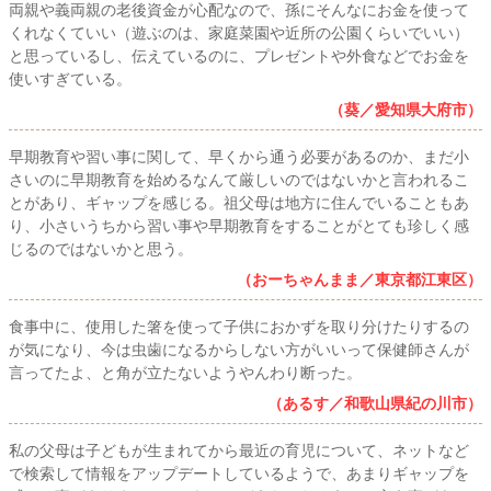
両親や義両親の老後資金が心配なので、孫にそんなにお金を使って
くれなくていい（遊ぶのは、家庭菜園や近所の公園くらいでいい）
と思っているし、伝えているのに、プレゼントや外食などでお金を
使いすぎている。
（葵／愛知県大府市）
早期教育や習い事に関して、早くから通う必要があるのか、まだ小
さいのに早期教育を始めるなんて厳しいのではないかと言われるこ
とがあり、ギャップを感じる。祖父母は地方に住んでいることもあ
り、小さいうちから習い事や早期教育をすることがとても珍しく感
じるのではないかと思う。
（おーちゃんまま／東京都江東区）
食事中に、使用した箸を使って子供におかずを取り分けたりするの
が気になり、今は虫歯になるからしない方がいいって保健師さんが
言ってたよ、と角が立たないようやんわり断った。
（あるす／和歌山県紀の川市）
私の父母は子どもが生まれてから最近の育児について、ネットなど
で検索して情報をアップデートしているようで、あまりギャップを