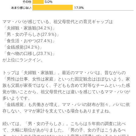
ママ・パパが感じている、祖父母世代との育児ギャップは
「夫婦観・家族観(34.2％)」
「男・女の子らしさ(27.9％)」
「食生活・おやつ(27.4％)」
「金銭感覚(24.2％)」
「食べ物の口移し(23.7％)」
が上位にランクイン。
トップは「夫婦観・家族観」。最近のママ・パパは、昔ながらの
「男性は仕事、女性は家庭」といった固定観念はほぼないよう。家
族も父親が家長ではなく、子どもも含めて対等なチームといった感
覚が強いことから、祖父母世代とは違いを感じているママ・パパが
多いようです。
「金銭感覚」も共働きが増え、ママ・パパの財布が別々、パパに依
存しない、ママが家計を支えている場合もありますよね。
続いては、「男・女の子らしさ」。こちらは５年前の調査に比べ
て、大幅に順位があがりました。「男の子、女の子はこうあるべ