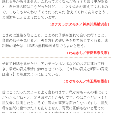
感じる事がありません。これってどうなんだろう？と言う事がある
と、自分達の時はこうだったけど、、、とやんわり教えてくれるの
で、こちらもやんわり「そうだったんだ!教えてくれてありがとう!」
と感謝を伝えるようにしています。
（タナカラボタモチ／神奈川県横浜市）
こまめに連絡を取ること、こまめに子供を連れて会いに行くこと。
育児の様子を見せると、教育方針の違い等を見て感じてくれる。遠
距離の場合は、LINEの無料動画通話でもよいと思う。
（たぬきち／奈良県奈良市）
子育て雑誌を見せたり、アカチャンホンポなどのお店に連れて行
き、最近の育児事情に触れさせている。【令和の育児と昭和の育児
は違う】と毎度のように伝えている。
（まゆちゃん／埼玉県朝霞市）
昔はこうだったのよ～とよく言われます。私が赤ちゃんの頃はそう
だったんだね～と、聞き流すことが多いです。今はこうだから！と
祖父母に説明したところで、過去の事実は変わらないですし、祖父
母を無闇に傷つけたくもありません。育児に正解もないと思うの