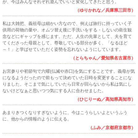
が、今はみんなそれぞれ遊んでいいと変化してきたと思う。
（ゆりかれな／兵庫県三田市）
私は大雑把、義祖母は細かい方なので、例えば旅行に持っていく子
供用の荷物の量や、オムツ替え後に手洗いをする・しないの衛生観
念などにギャップを感じます。ただ、人生の先輩として、夫を育て
てくださった母親として、尊敬している部分が多く、「なるほど
～！」と学ばせていただく姿勢を忘れないようにしています。
（とらちゃん／愛知県名古屋市）
お宮参りや初節句で六曜(仏滅や赤口)を気にすることです。義母が気
になるようだったので前もって決めていた日時を変更することにな
りました。そこまで気にしていたら日常が回らないから私は気にし
ないけどなぁと思いつつ気にする人に合わせました。
（ひじりーぬ／高知県高知市）
あまりきつくなりすぎないように、今はこうらしいよというふう
に、他からの情報のように伝える。
（ふみ／京都府京都市）