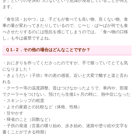
き」というのを決めつけないという意識が浸透していることが伺え
ます。
「食生活・おやつ」は、子どもが食べても良い物、良くない物、食
事の量が変わってきたりしているので、じ〜じ・ば〜ばが何でも食
べさせたりするのには抵抗を感じてしまうのでは。「食べ物の口移
し」も今は厳禁ですよね。
Ｑ１-２．その他の場合はどんなことですか？
・おにぎりを作ってくださったのですが、手で握っていてとても気
になりました！
・きょうだい（子供）年の差の感覚。近いと大変で離すと楽と言わ
れる
・クーラー等の温度調整。昔はつけなかったようで、車内や、部屋
でクーラーをつけない。預けたら生後1ヶ月の時に、熱中症になった
・スキンシップの程度
・よその家庭との比較など（体格、性格）
・甘やかす
・帰省のこと（回数など）
・子供の発達（言葉の喋り始め、歩き始め、迷路や塗り絵や文字を
書くことができる時期）