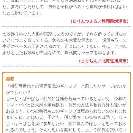
で、真似したいところは、そんな方法あるんだね～と取り入れた
り、参考にしたりして、自分と子供がベストな環境が作れればよい
なと心掛けています。
（ゅりんつぇる／静岡県焼津市）
七段飾りのひな人形が実家にあるのですが、それを飾ってあげなさ
いとしつこく言ってくる。飾るのも大変な労力だし、場所も取って
生活スペースも圧迫されるので、正直出したくない。今は、こぢん
まりとしたお雛様が主流なので、世代間ギャップを感じます。
（まりちん／北海道旭川市）
感想
「祖父母世代との育児常識のギャップ」と題したリサーチはいか
がでしたか？
じ〜じ・ば〜ばも世代的には随分若返っているとはいえ、令和の
ママ・パパとは夫婦や家族観も、育児の方法や教育方針も違いが
あるよう。いつの時代もこのギャップは埋められないのかもしれ
ませんね。とはいえ、子ども、孫が愛おしい気持ちは同じ。じ〜
じ・ば〜ばも育児に参加したい、孫に喜んでほしいと思っておら
れるのでしょう。そんな思いを察知して、上手く関係を築いてい