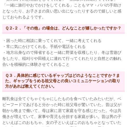
「一緒に旅行やおでかけをしてくれる」こともママ・パパの手助け
となったり、お子さまの良い思い出になったりするので嬉しいと感
じておられるようです。
Ｑ２-２．「その他」の場合は、どんなことが嬉しかったですか？
・困った時に相談に乗ってくれて、一緒に考えてくれる
・常に気にかけてくれる。手紙や電話をくれる
・地方出身なので帰省すると一緒に野菜を収穫したり、冬は雪遊び
をしたり、稲刈りや田植えに連れて行ってくれたりと自然との触れ
合いを積極的に体験させてくれること
Ｑ３．具体的に感じているギャップはどのようなことですか？ま
た、ギャップをうめる祖父母との良いコミュニケーションの取り
方があれば教えてください。
離乳食は全てぐちゃぐちゃにしたものを食べていたみたいだが、ベ
ビーフードであげると分かった時に祖父母が驚いていた。昔は父が
朝から晩まで働いて、母は家に居て家庭を守る感じだった。今は共
働きが増えていて、家事や育児も分担する家庭が多い。昔は男の子
といえばこのおもちゃ、女の子といえばこのおもちゃとなっていた