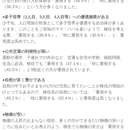
けるための受け入れ体制を「重視する（44.9％）」「特に重視する
（36.3％）」という方が多くなりました。
●多子世帯（2人目、3人目、4人目等）への優遇施策がある
少子化、人口増加の対策として多子世帯を優遇する自治体が多くあ
ります。このことをご存知のママ・パパも多いようで、移住を考え
る際、「重視する（38.8％）」「特に重視する（30.8％）」と、重
視度は高めでした。
●公共交通の利便性が高い
通勤や通学、子連れでの外出など、交通も住宅や学校、病院同様、
生活に必須。移住でも「重視する（47.1％）」「特に重視する
（42.0％）」と9割近くの方が重視されています。
●自然が多く豊かである
自然の中でお子さまをのびのび元気に育てたいことが移住の理由の
ひとつでもあるので、移住先の自然については、「重視する
（45.2％）」「特に重視する（32.4％）」と重視度は高くなりまし
た。
●物価が安い
物価の上昇の止まらない現在、多くの方ができるだけ物価の安いと
ころに住みたいとお考えのよう。移住でも物価の安さは「重視する