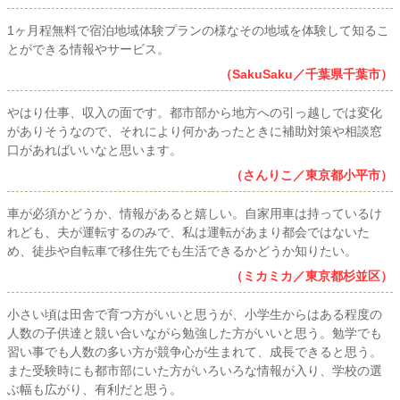
1ヶ月程無料で宿泊地域体験プランの様なその地域を体験して知るこ
とができる情報やサービス。
（SakuSaku／千葉県千葉市）
やはり仕事、収入の面です。都市部から地方への引っ越しでは変化
がありそうなので、それにより何かあったときに補助対策や相談窓
口があればいいなと思います。
（さんりこ／東京都小平市）
車が必須かどうか、情報があると嬉しい。自家用車は持っているけ
れども、夫が運転するのみで、私は運転があまり都会ではないた
め、徒歩や自転車で移住先でも生活できるかどうか知りたい。
（ミカミカ／東京都杉並区）
小さい頃は田舎で育つ方がいいと思うが、小学生からはある程度の
人数の子供達と競い合いながら勉強した方がいいと思う。勉学でも
習い事でも人数の多い方が競争心が生まれて、成長できると思う。
また受験時にも都市部にいた方がいろいろな情報が入り、学校の選
ぶ幅も広がり、有利だと思う。