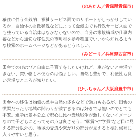
（のあたん／青森県青森市）
移住に伴う金銭的、福祉サービス面でのサポートがしっかりしてい
るか、自治体の財政状況などによって金銭面でも行政サービス面で
も整っている自治体はなかなかないので、自分の家族構成や仕事内
容などから適切な移住先の市町村を参考程度でいいから知れるよう
な検索のホームページなどがあるとうれしい。
（みどーり／兵庫県西宮市）
田舎でのびのびと自由に子育てをしたいけれど、車がないと生活で
きない、買い物も不便なのは悩ましい。自然も豊かで、利便性も良
い穴場なところが知りたい。
（ひぃちゃん／大阪府豊中市）
田舎への移住は物価の差や自然の多さなどで魅力もあるが、田舎の
慣習だったり地域の関わりが濃すぎるのは好きでは無いのでとても
不安。進学は基本公立で都心に比べ受験戦争が激しくないイメージ
なので子どもにとってその点は良さそう。“家賃”や“学費”など目に見
える部分以外の、地域の交流や繋がりの部分が見えると検討候補に
入りやすいと思う。