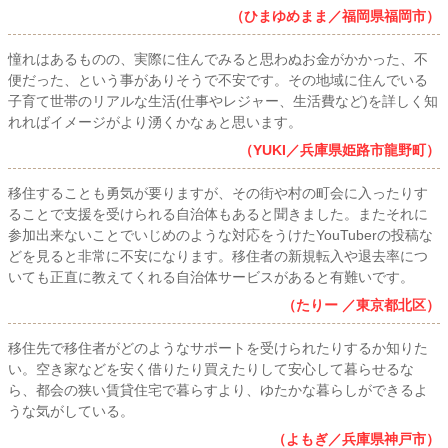
（ひまゆめまま／福岡県福岡市）
憧れはあるものの、実際に住んでみると思わぬお金がかかった、不
便だった、という事がありそうで不安です。その地域に住んでいる
子育て世帯のリアルな生活(仕事やレジャー、生活費など)を詳しく知
れればイメージがより湧くかなぁと思います。
（YUKI／兵庫県姫路市龍野町）
移住することも勇気が要りますが、その街や村の町会に入ったりす
ることで支援を受けられる自治体もあると聞きました。またそれに
参加出来ないことでいじめのような対応をうけたYouTuberの投稿な
どを見ると非常に不安になります。移住者の新規転入や退去率につ
いても正直に教えてくれる自治体サービスがあると有難いです。
（たりー ／東京都北区）
移住先で移住者がどのようなサポートを受けられたりするか知りた
い。空き家などを安く借りたり買えたりして安心して暮らせるな
ら、都会の狭い賃貸住宅で暮らすより、ゆたかな暮らしができるよ
うな気がしている。
（よもぎ／兵庫県神戸市）