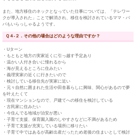
また、地方移住のネックとなっていた仕事については、「テレワー
クが導入された」ことで解消され、移住を検討されているママ・パ
パもいらっしゃるようです。
Ｑ４-２．その他の場合はどのような理由ですか？
・Uターン
・もともと地方の実家近くに引っ越す予定あり
・温かい人付き合いに憧れるから
・海が見えるところに住みたい
・義理実家の近くに行きたいので
・検討している移住先が実家に近い
・元々自然に囲まれた生活や田舎暮らしに興味、関心があるので夢
を叶えたくて
・現在マンションなので、戸建てへの移住を検討している
・古民家に住みたい
・今住んでる地域が治安が悪い
・子育て支援、保育園入園のしやすさなどに不満があるため
・子育て支援が充実している場所に移りたい
・子育て中ではあるが高齢出産だったため老後の住まいとして検討