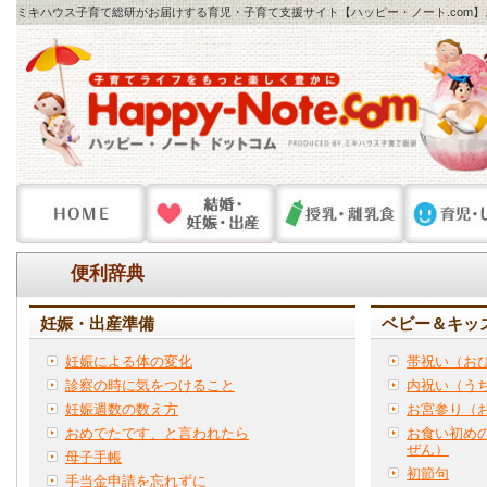
ミキハウス子育て総研がお届けする育児・子育て支援サイト【ハッピー・ノート.com
便利辞典
妊娠・出産準備
ベビー＆キッ
妊娠による体の変化
帯祝い（お
診察の時に気をつけること
内祝い（う
妊娠週数の数え方
お宮参り（
おめでたです、と言われたら
お食い初め
ぜん）
母子手帳
初節句
手当金申請を忘れずに