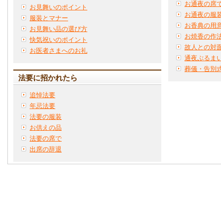
お通夜の席
お見舞いのポイント
お通夜の服
服装とマナー
お香典の用
お見舞い品の選び方
お焼香の作
快気祝いのポイント
故人との対
お医者さまへのお礼
通夜ぶるま
葬儀・告別
法要に招かれたら
追悼法要
年忌法要
法要の服装
お供えの品
法要の席で
出席の辞退