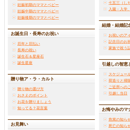
七五三（し
妊娠初期のママとベビー
入園・入学
妊娠中期のママとベビー
妊娠後期のママとベビー
結婚・結婚記
お誕生日・長寿のお祝い
お祝いのア
記念日のお
厄年と厄払い
家族で祝う
長寿の祝い
誕生石＆星座石
誕生星座
引越しの智恵
スケジュー
贈り物ア・ラ・カルト
荷造りと掃
ご近所への
贈り物の選び方
引越し当日
おさえのポイント
お花を贈りましょう
知ってる？花言葉
お悔やみのマ
危篤の知ら
お見舞い
死亡の知ら