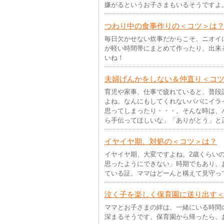
嫌がるというお子さまもいるそうですよ
つわり中の食事作りの＜コツ＞は
毎日欠かせない炊事だからこそ、ニオイ
が軽い時間帯にまとめて作ったり、出来
いね！
夫婦げんかをしない＆仲直り＜コ
育児や家事、仕事で疲れていると、普段
よね。なんにもしてくれないパパにイラ
思ってしまったり・・・。そんな時は、
ら手伝ってほしいな」「ありがとう」と
イヤイヤ期、対処の＜コツ＞は？
イヤイヤ期、大変ですよね。2歳くらい
思ったようにできない」時期でもあり、
ている証。ママはどーんと構えて見守っ
泣く子を楽しく保育園に送り出す
ママとお子さまの絆は、一緒にいる時間
深まるそうです。保育園から帰ったら、