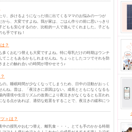
？
たり、歩けるようになった頃に出てくるママのお悩みの一つが
だから、大変ですよね。我が家は、ごはん作りの前に思いっきり
子どもも安心するのか、比較的一人で遊んでくれました。子ども
のも手ですね！
＞は？
も多くおむつ替えも大変ですよね。特に母乳だけの時期はウンチ
んてこともあるかもしれませんね。ちょっとしたコツでそれを防
さまとの触れ合いの時間が増やせそう♪
は？
もの。睡眠時間が少なくなってしまうため、日中の活動がおっく
せんね。昔は、「夜泣きに原因はない。成長とともになくなるも
腸内環境や生活リズムの改善により夜泣きがなくなるとも言われ
になる点があれば、適切な処置をすることで、夜泣きの緩和につ
コツ＞は？
夜中の授乳やおむつ替え、離乳食・・・。とても手のかかる時期
もママも１歳おめでとう！これからの成長がますます楽しみです