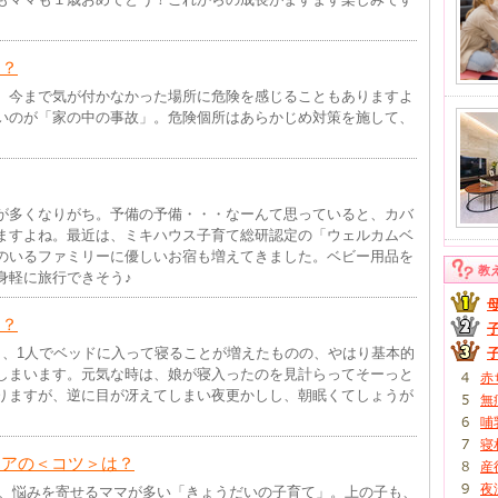
は？
、今まで気が付かなかった場所に危険を感じることもありますよ
いのが「家の中の事故」。危険個所はあらかじめ対策を施して、
が多くなりがち。予備の予備・・・なーんて思っていると、カバ
ますよね。最近は、ミキハウス子育て総研認定の「ウェルカムベ
のいるファミリーに優しいお宿も増えてきました。ベビー用品を
教
身軽に旅行できそう♪
は？
ら、1人でベッドに入って寝ることが増えたものの、やはり基本的
しまいます。元気な時は、娘が寝入ったのを見計らってそーっと
赤
りますが、逆に目が冴えてしまい夜更かしし、朝眠くてしょうが
無
哺
寝
ケアの＜コツ＞は？
産
夜
キでも、悩みを寄せるママが多い「きょうだいの子育て」。上の子も、