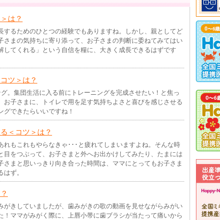
ツ＞は？
長するためのひとつの経験でもありますね。しかし、親としてど
子さまの気持ちに寄り添って、お子さまの判断に委ねてみてはい
解してくれる」という自信を糧に、大きく成長できるはずです
＜コツ＞は？
ング。集団生活に入る前にトレーニングを完成させたい！と焦っ
。お子さまに、トイレで用を足す気持ちよさと喜びを感じさせる
ングできたらいいですね！
する＜コツ＞は？
あれもこれもやらなきゃ･･･と疲れてしまいますよね。そんな時
と目をつぶって、お子さまと外へお出かけしてみたり、たまには
子さまと思いっきり向き合った時間は、ママにとってもお子さま
るはず。
は？
みがきしていましたが、歯みがきの歌の動画を見せながらみがい
た！ママがみがく際に、上唇小帯に歯ブラシが当たって痛いから