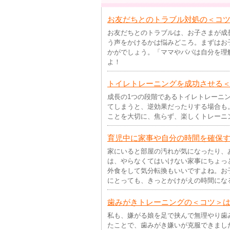
お友だちとのトラブル対処の＜コ
お友だちとのトラブルは、お子さまが成
う声をかけるかは悩みどころ。まずはお
かがでしょう。「ママやパパは自分を理
よ！
トイレトレーニングを成功させる
成長の1つの段階であるトイレトレーニ
てしまうと、逆効果だったりする場合も
ことを大切に、焦らず、楽しくトレーニ
育児中に家事や自分の時間を確保
家にいると部屋の汚れが気になったり、
は、やらなくてはいけない家事にちょっ
外食をして気分転換もいいですよね。お
にとっても、きっとかけがえの時間にな
歯みがきトレーニングの＜コツ＞
私も、嫌がる娘を足で挟んで無理やり歯
たことで、歯みがき嫌いが克服できまし