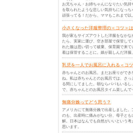
お兄ちゃん・お姉ちゃんになりたい気持
を取られたような悲しい気持ちになっち
頑張ってる！だから、ママもこれまで以
小さくなった洋服整理の＜コツ＞
我が家もサイズアウトした洋服をなかな
たら、実家に運び、空き部屋で保管して
れた服は思い切って破棄、保育園で来て
着は保管することに。娘が親しんだ洋服
乳児を一人でお風呂に入れる＜コ
赤ちゃんとのお風呂。まだお座りができ
ね。私は赤ちゃんとのお風呂では、さっ
る間にしてました。朝ならパパもいるし
で、赤ちゃんとのお風呂タイム楽しんで
無痛分娩ってどう思う？
アメリカにて無痛分娩で出産しました。
のも、出産時に痛みがない分、母子とも
解。日本はなんでも自然がいいという考
思います。