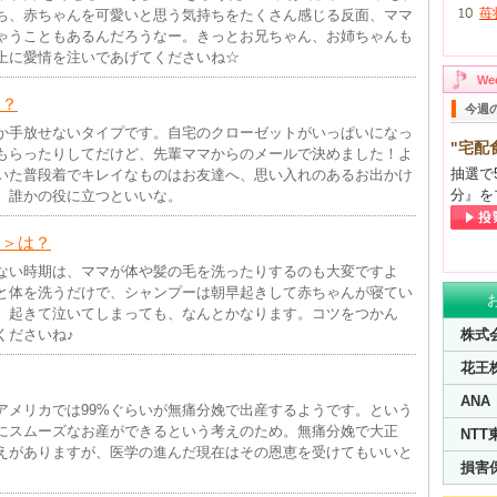
苺
ち、赤ちゃんを可愛いと思う気持ちをたくさん感じる反面、ママ
ゃうこともあるんだろうなー。きっとお兄ちゃん、お姉ちゃんも
上に愛情を注いであげてくださいね☆
W
は？
今週
か手放せないタイプです。自宅のクローゼットがいっぱいになっ
"宅配
もらったりしてだけど、先輩ママからのメールで決めました！よ
抽選で
いた普段着でキレイなものはお友達へ、思い入れのあるお出かけ
分』を
、誰かの役に立つといいな。
ツ＞は？
ない時期は、ママが体や髪の毛を洗ったりするのも大変ですよ
と体を洗うだけで、シャンプーは朝早起きして赤ちゃんが寝てい
、起きて泣いてしまっても、なんとかなります。コツをつかん
くださいね♪
株式会
花王
AN
アメリカでは99%ぐらいが無痛分娩で出産するようです。という
にスムーズなお産ができるという考えのため。無痛分娩で大正
NTT
えがありますが、医学の進んだ現在はその恩恵を受けてもいいと
損害