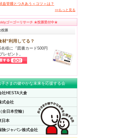
状血管腫とつきあう＜コツ＞は？
>>もっと見る
eeklyゴーゴーリサーチ ★投票受付中★
の投票
食材"利用してる？
5名様に『図書カード500円
プレゼント。
お子さまの健やかな未来を応援する会
社HESTA大倉
株式会社
A（全日本空輸）
東日本
保険ジャパン株式会社