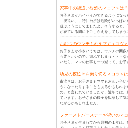
家事中の後追い対処の＜コツ＞は
お子さまがハイハイができるようになっ
「後追い」。特に台所は危険がいっぱい
遊ぶようにしてましたよ。そうすると、
が寝ている間に下ごしらえをしてしまう
おむつのウンチもれを防ぐ＜コツ
お子さまが小さいうちは、ウンチの回数
も柔らかいので、漏れてしまう・・・な
いだら、ママの仕事も一つ減って、お子
幼児の夜泣きを乗り切る＜コツ＞
夜泣きは、お子さまもママもお互い辛い
うになったりすることもあるかもしれま
の」と言われていましたが、近年では、
ています。お子さまの様子を観察して気
ながるかもしれません。
ファーストバースデーお祝いの＜
お子さまが生まれてから最初の１年は、
で、ママも良く頑張りました！お子さま