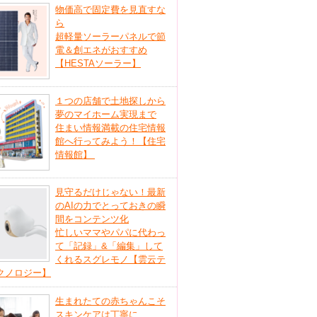
物価高で固定費を見直すな
ら
超軽量ソーラーパネルで節
電＆創エネがおすすめ
【HESTAソーラー】
１つの店舗で土地探しから
夢のマイホーム実現まで
住まい情報満載の住宅情報
館へ行ってみよう！【住宅
情報館】
見守るだけじゃない！最新
のAIの力でとっておきの瞬
間をコンテンツ化
忙しいママやパパに代わっ
て「記録」&「編集」して
くれるスグレモノ【雲云テ
クノロジー】
生まれたての赤ちゃんこそ
スキンケアは丁寧に