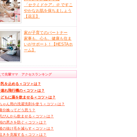
「セラミドケア」
※
ですこ
やかなお肌を保ちましょう
【花王】
家が子育てのパートナー
家事も、心も、健康も住ま
いがサポート！【HESTAホ
ーム】
えて先輩ママ アクセスランキング
母乳を止める＜コツ＞は？
子連れ飛行機の＜コツ＞は？
子どもに薬を飲ませる＜コツ＞は？
ちゃん用の洗濯洗剤を使う＜コツ＞は？
痛分娩ってどう思う？
乳びんから飲ませる＜コツ＞は？
相の悪さを防ぐ＜コツ＞は？
後の抜け毛を減らす＜コツ＞は？
泣きを克服する＜コツ＞は？