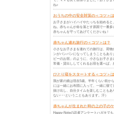
ね♪
おうちの中の安全対策の＜コツ＞
お子さまがハイハイやたっちを始めると
ね。赤ちゃんが命を落とす原因で一番多
赤ちゃんを守ってあげてくださいね！
赤ちゃん連れ旅行の＜コツ＞は？
小さなお子さまを連れての旅行は、荷物
ンがパンパンになってしまうこともあり
ビーのお宿」のように、小さなお子さま
常備・貸出ししてくれるお宿を選べば、
ひとり寝をスタートする＜コツ＞
我が家の娘は現在5歳。半年くらい前か
には一緒にお布団に入って、一緒に寝て
抜け出し、自分タイムを楽しむこともあ
ない･･･ということもあります。汗）
赤ちゃんが生まれた時の上の子の
Happy-Noteの読者アンケートハガ