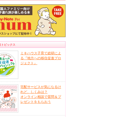
目トピックス
ミキハウス子育て総研によ
る『地方への移住促進プロ
ジェクト』
宅配サービスが気になるけ
れど、しくみは？
オンライン相談で質問＆プ
レゼントをもらおう