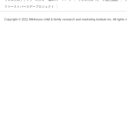
ファーストバースデープロジェクト
Copyright © 2011 Mikihouse child & family research and marketing institute inc. All rights 