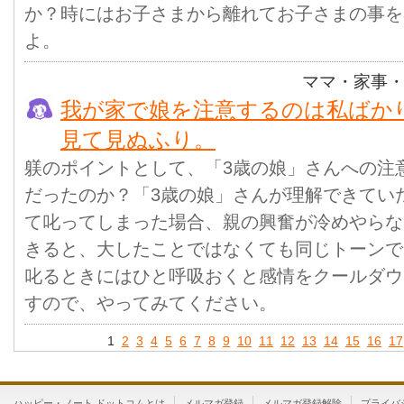
か？時にはお子さまから離れてお子さまの事を
よ。
ママ・家事
我が家で娘を注意するのは私ばか
見て見ぬふり。
躾のポイントとして、「3歳の娘」さんへの注
だったのか？「3歳の娘」さんが理解できてい
て叱ってしまった場合、親の興奮が冷めやらな
きると、大したことではなくても同じトーンで
叱るときにはひと呼吸おくと感情をクールダウ
すので、やってみてください。
1
2
3
4
5
6
7
8
9
10
11
12
13
14
15
16
17
ハッピー・ノート ドットコムとは
メルマガ登録
メルマガ登録解除
プライバ