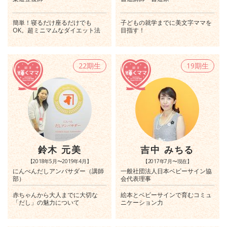
簡単！寝るだけ座るだけでも
子どもの就学までに美文字ママを
OK。超ミニマムなダイエット法
目指す！
22期生
19期生
鈴木 元美
吉中 みちる
【2018年5月〜2019年4月】
【2017年7月〜現在】
にんべんだしアンバサダー（講師
一般社団法人日本ベビーサイン協
部）
会代表理事
赤ちゃんから大人までに大切な
絵本とベビーサインで育むコミュ
「だし」の魅力について
ニケーション力