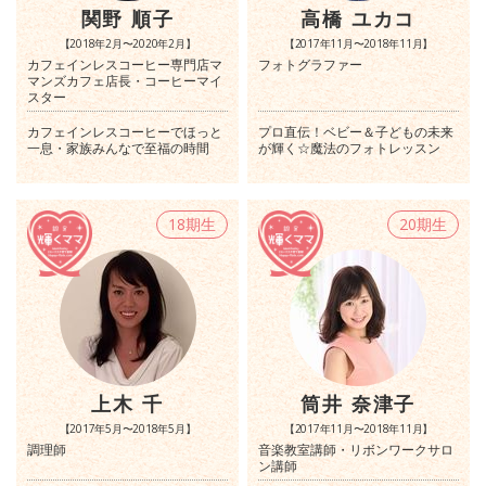
関野 順子
高橋 ユカコ
【2018年2月〜2020年2月】
【2017年11月〜2018年11月】
カフェインレスコーヒー専門店マ
フォトグラファー
マンズカフェ店長・コーヒーマイ
スター
カフェインレスコーヒーでほっと
プロ直伝！ベビー＆子どもの未来
一息・家族みんなで至福の時間
が輝く☆魔法のフォトレッスン
18期生
20期生
上木 千
筒井 奈津子
【2017年5月〜2018年5月】
【2017年11月〜2018年11月】
調理師
音楽教室講師・リボンワークサロ
ン講師