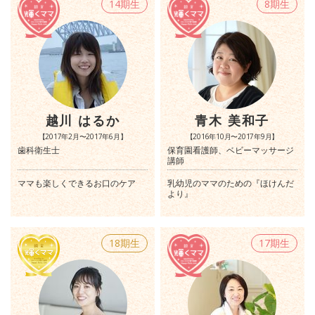
14期生
8期生
越川 はるか
青木 美和子
【2017年2月〜2017年6月】
【2016年10月〜2017年9月】
歯科衛生士
保育園看護師、ベビーマッサージ
講師
ママも楽しくできるお口のケア
乳幼児のママのための『ほけんだ
より』
18期生
17期生