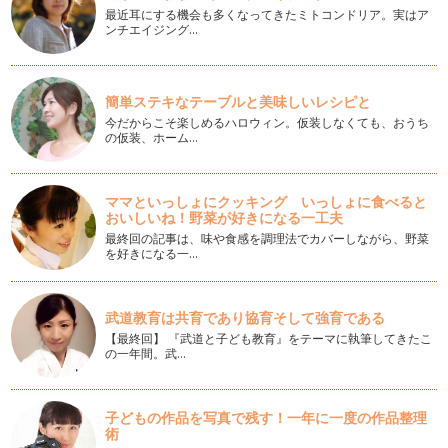
最近耳にする機会も多くなってきたミトコンドリア。実はア
ンチエイジング…
簡単ステキなテーブルと美味しいレシピと
今だからこそ楽しめるハロウィン。仮装しなくても、おうち
の仮装、ホーム…
ママといっしょにクッキング いっしょに食べると
おいしいね！野菜が好きになる一工夫
最終回の記事は、味や食感を調理法でカバーしながら、野菜
を好きになる一…
武道教育は共育であり協育そして強育である
【最終回】 『武道と子ども教育』をテーマに執筆してきたこ
の一年間。武…
子どもの作品を写真で残す！一年に一度の作品整理
術