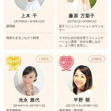
上木 千
藤原 万梨子
【2019年9月〜2019年12月】
【2017年2月〜2018年2月】
調理師
親子コミュニケーションカウンセ
ラー
簡単すぎるごちそう料理
ママのための自分育てコミュニケ
ーション講座「自分を癒しなが
ら、より輝く女性に」
13期生
20期生
光永 雅代
平野 萌
【2016年11月〜2017年11月】
【2017年11月〜2018年11月】
柔道整復師
書道講師・書道家