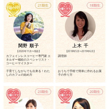
21期生
18期生
関野 順子
上木 千
【2020年11月〜現在】
【2018年5月〜2019年6月】
カフェインレスコーヒー専門家 エ
調理師
ネルギー補給のスペシャリスト・
コーヒーマイスター
子育てしながらでも出来る！わた
おうちで手軽で簡単に作れるお菓
しのカフェの始め方
子の作り方
23期生
20期生