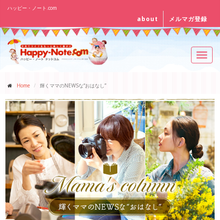
ハッピー・ノート.com
about
メルマガ登録
Toggl
navig
Home
輝くママのNEWSな“おはなし”