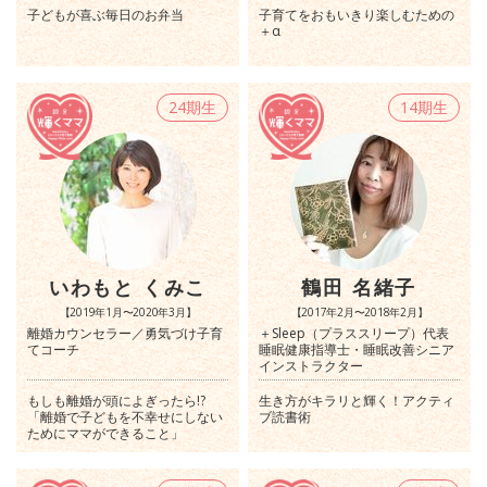
子どもが喜ぶ毎日のお弁当
子育てをおもいきり楽しむための
＋α
24期生
14期生
いわもと くみこ
鶴田 名緒子
【2019年1月〜2020年3月】
【2017年2月〜2018年2月】
離婚カウンセラー／勇気づけ子育
＋Sleep（プラススリープ）代表
てコーチ
睡眠健康指導士・睡眠改善シニア
インストラクター
もしも離婚が頭によぎったら!?
生き方がキラリと輝く！アクティ
「離婚で子どもを不幸せにしない
ブ読書術
ためにママができること」