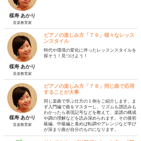
楳寿 あかり
音楽教育家
ピアノの楽しみ方「７９」様々なレッス
ンスタイル
時代や環境の変化に伴ったレッスンスタイルを
探そう！見つけよう！
楳寿 あかり
音楽教育家
ピアノの楽しみ方「７８」同じ曲で応用
することが大事
同じ楽曲で学ぶ仕方の１例をご紹介します。ま
ず入門編で曲をマスターし、リズムも譜読みも
わかったら表現記号などを教えて、楽譜の構成
楳寿 あかり
や調の理解などを読み深められます。その後初
級編、中級編と進めば転調やアレンジなど学び
音楽教育家
が深まり曲が自分のものになります。