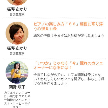
楳寿 あかり
音楽教育家
ピアノの楽しみ方「８６」練習に寄り添
う心得５カ条
練習の声掛けをまずはお母様が楽しみましょう
楳寿 あかり
音楽教育家
「いつか」じゃなく「今」憧れのカフェ
オーナーになるには！
子育てしながらでも、カフェ開業は夢じゃな
い！わたしらしいカフェを開店し、私らしく輝
ける場を作りましょう！
関野 順子
カフェインレスコー
ヒー専門家 エネルギ
ー補給のスペシャリ
スト・コーヒーマイ
スター