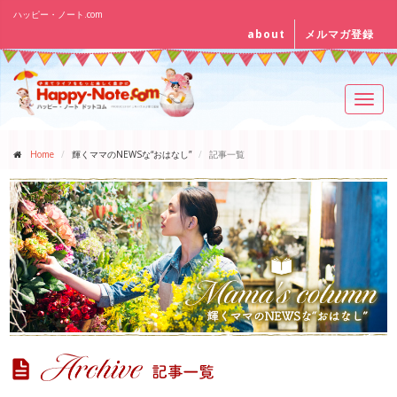
ハッピー・ノート.com
about
メルマガ登録
Toggl
navig
Home
輝くママのNEWSな“おはなし”
記事一覧