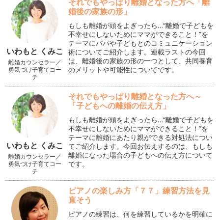
それでもやっぱり離婚となった方へ「離
婚後の家族の形」
もしも離婚が頭をよぎったら…“離婚で子どもを
不幸せにしないためにママができること！”を
テーマにパパや子どもとのコミュニケーション
いわもと くみこ
術についてご紹介します。連載ラストの今回
は、離婚後の家族の形の一つとして、共同養育
離婚カウンセラー／
のメリットや可能性についてです。
勇気づけ子育てコー
チ
それでもやっぱり離婚となった方へ～
「子どもへの離婚の伝え方」
もしも離婚が頭をよぎったら…“離婚で子どもを
不幸せにしないためにママができること！”を
テーマに離婚にあたり親ができる対処法につい
いわもと くみこ
てご紹介します。今回お伝えするのは、もしも
離婚になった場合の子どもへの伝え方について
離婚カウンセラー／
です。
勇気づけ子育てコー
チ
ピアノの楽しみ方「７７」練習方法を見
直そう
ピアノの練習は、何を練習しているかを明確に