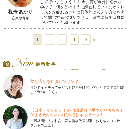
して行いましょう！！ 今、何が自分に必要な
学びで、何をどのように練習していくのかをレ
楳寿 あかり
ッスンが終わるごとに具体的に考えて方法を考
えて練習する習慣がつけば、確実に技術は身に
音楽教育家
ついていくと思います。
1
2
3
4
5
»
夢が広がるピタパンサンド
サンドイッチって子どもも好きだけど、何かとボロボロこぼ
して食べにくそ…
【日本一かんたん！0～1歳児向け手づくりおもちゃ
01】かわいいハンドルでしゅっぱーつ！
一般社団法人ふれあい育児協会代表理事・おもちゃコンサル
タントの三上千…