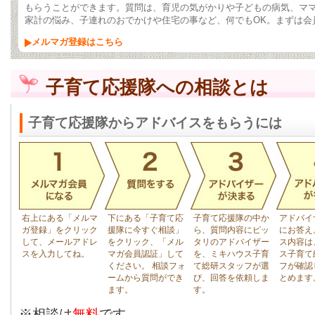
もらうことができます。質問は、育児の気がかりや子どもの病気、マ
家計の悩み、子連れのおでかけや住宅の事など、何でもOK。まずは会
メルマガ登録はこちら
子育て応援隊への相談とは
子育て応援隊からアドバイスをもらうには
右上にある「メルマ
下にある「子育て応
子育て応援隊の中か
アドバイ
ガ登録」をクリック
援隊に今すぐ相談」
ら、質問内容にピッ
にお答え
して、メールアドレ
をクリック、「メル
タリのアドバイザー
ス内容は
スを入力してね。
マガ会員認証」して
を、ミキハウス子育
ス子育て
ください。 相談フォ
て総研スタッフが選
フが確認
ームから質問ができ
び、回答を依頼しま
とめます
ます。
す。
※相談は
無料
です。