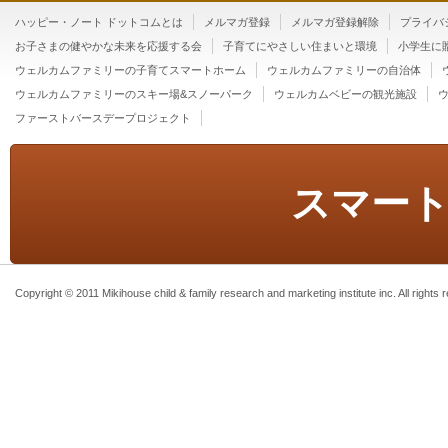
ハッピー・ノート ドットコムとは
メルマガ登録
メルマガ登録解除
プライバ
お子さまの健やかな未来を応援する会
子育てにやさしい住まいと環境
小学生に
ウェルカムファミリーの子育てスマートホーム
ウェルカムファミリーの自治体
ウェルカムファミリーのスキー場&スノーパーク
ウェルカムベビーの観光施設
ファーストバースデープロジェクト
スマー
Copyright © 2011 Mikihouse child & family research and marketing institute inc. All rights 