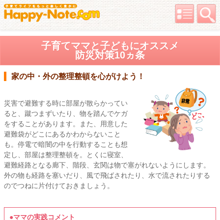
子育てママと子どもにオススメ
防災対策10ヵ条
家の中・外の整理整頓を心がけよう！
災害で避難する時に部屋が散らかってい
ると、蹴つまずいたり、物を踏んでケガ
をすることがあります。また、用意した
避難袋がどこにあるかわからないこと
も。停電で暗闇の中を行動することも想
定し、部屋は整理整頓を。とくに寝室、
避難経路となる廊下、階段、玄関は物で塞がれないようにします。
外の物も経路を塞いだり、風で飛ばされたり、水で流されたりする
のでつねに片付けておきましょう。
●ママの実践コメント