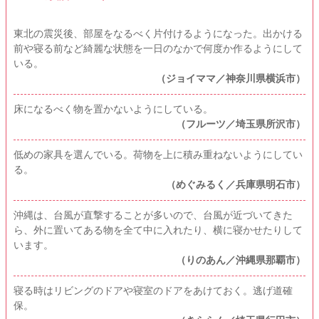
東北の震災後、部屋をなるべく片付けるようになった。出かける
前や寝る前など綺麗な状態を一日のなかで何度か作るようにして
いる。
（ジョイママ／神奈川県横浜市）
床になるべく物を置かないようにしている。
（フルーツ／埼玉県所沢市）
低めの家具を選んでいる。荷物を上に積み重ねないようにしてい
る。
（めぐみるく／兵庫県明石市）
沖縄は、台風が直撃することが多いので、台風が近づいてきた
ら、外に置いてある物を全て中に入れたり、横に寝かせたりして
います。
（りのあん／沖縄県那覇市）
寝る時はリビングのドアや寝室のドアをあけておく。逃げ道確
保。