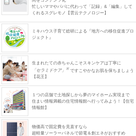
忙しいママやパパに代わって「記録」&「編集」して
くれるスグレモノ【雲云テクノロジー】
ミキハウス子育て総研による『地方への移住促進プロ
ジェクト』
生まれたての赤ちゃんこそスキンケアは丁寧に
※
「セラミドケア」
ですこやかなお肌を保ちましょう
【花王】
１つの店舗で土地探しから夢のマイホーム実現まで
住まい情報満載の住宅情報館へ行ってみよう！【住宅
情報館】
物価高で固定費を見直すなら
超軽量ソーラーパネルで節電＆創エネがおすすめ