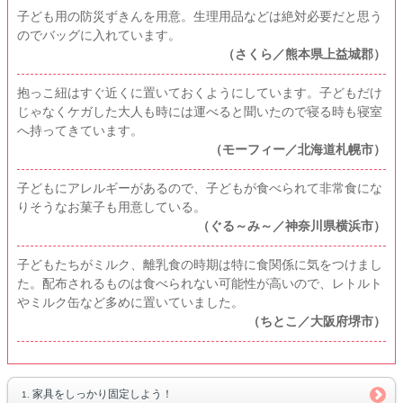
子ども用の防災ずきんを用意。生理用品などは絶対必要だと思う
のでバッグに入れています。
（さくら／熊本県上益城郡）
抱っこ紐はすぐ近くに置いておくようにしています。子どもだけ
じゃなくケガした大人も時には運べると聞いたので寝る時も寝室
へ持ってきています。
（モーフィー／北海道札幌市）
子どもにアレルギーがあるので、子どもが食べられて非常食にな
りそうなお菓子も用意している。
（ぐる～み～／神奈川県横浜市）
子どもたちがミルク、離乳食の時期は特に食関係に気をつけまし
た。配布されるものは食べられない可能性が高いので、レトルト
やミルク缶など多めに置いていました。
（ちとこ／大阪府堺市）
家具をしっかり固定しよう！